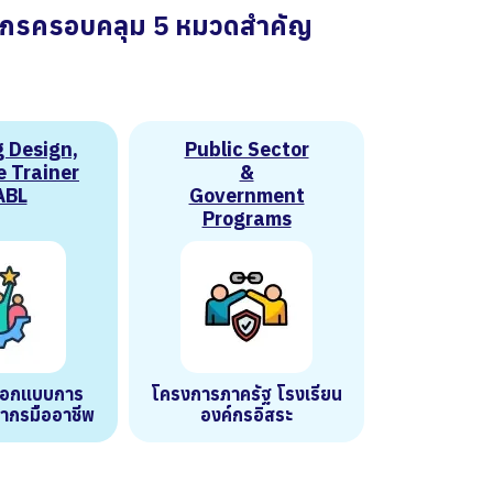
ก
ร
ค
ร
อ
บ
ค
ลุ
ม
5
ห
ม
ว
ด
สำ
คั
ญ
 Design,
Public Sector
e Trainer
&
ABL
Government
Programs
ออกแบบการ
โครงการภาครัฐ โรงเรียน
ทยากรมืออาชีพ
องค์กรอิสระ