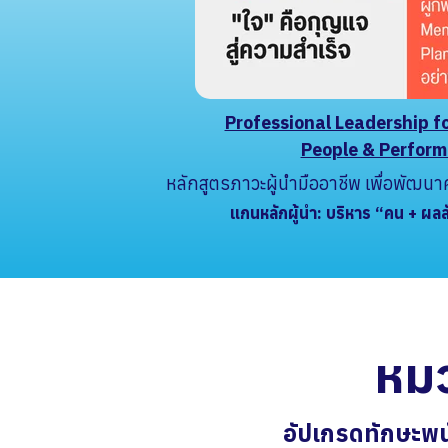
Professional Leadership f
People & Perfor
หลักสูตรภาวะผู้นำมืออาชีพ เพื่อพัฒน
แกนหลักผู้นำ: บริหาร “คน + ผลลั
หมว
อั
ป
เ
ก
ร
ด
ทั
ก
ษ
ะ
พ
น