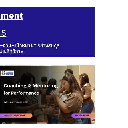
pment
าร
–งาน–เป้าหมาย”
อย่างสมดุล
ประสิทธิภาพ