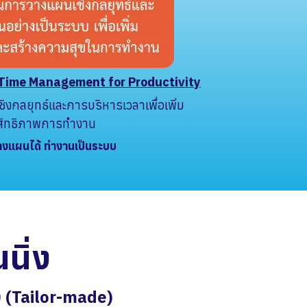
 Time Management for Productivity
งกลยุทธ์และการบริหารเวลาเพื่อเพิ่ม
สิทธิภาพการทำงาน
วางแผนได้ ทำงานเป็นระบบ
นิ่ง
ง
(
T
a
i
l
o
r
-
m
a
d
e
)