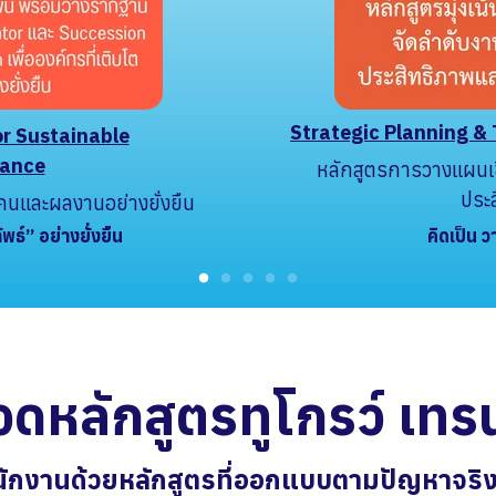
Strategic Planning &
or Sustainable
mance
หลักสูตรการวางแผนเชิ
ประ
าคนและผลงานอย่างยั่งยืน
พธ์” อย่างยั่งยืน
คิดเป็น 
ดหลักสูตรทูโกรว์ เทรน
ั
ก
ง
า
น
ด้
ว
ย
ห
ลั
ก
สู
ต
ร
ที่
อ
อ
ก
แ
บ
บ
ต
า
ม
ปั
ญ
ห
า
จ
ริ