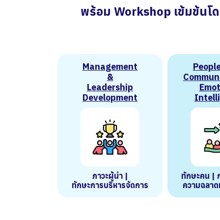
พ
ร้
อ
ม
W
o
r
k
s
h
o
p
เ
ข้
ม
ข้
น
โ
ด
Management
People 
&
Communi
Leadership
Emot
Development
Intell
ภาวะผู้นำ |
ทักษะคน | ก
ทักษะการบริหารจัดการ
ความฉลาด