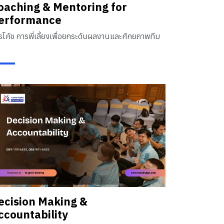
oaching & Mentoring for
erformance
รโค้ช การพี่เลี้ยงเพื่อยกระดับผลงานและศักยภาพทีม
ecision Making &
ccountability