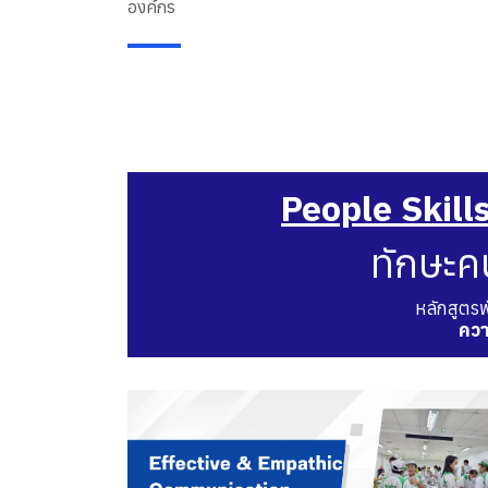
องค์กร
People Skill
ทักษะค
หลักสูตร
ควา