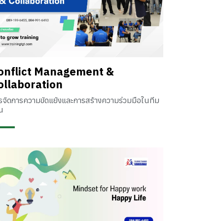
onflict Management &
ollaboration
รจัดการความขัดแย้งและการสร้างความร่วมมือในทีม
น