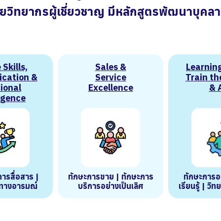
ย
วิ
ท
ย
า
ก
ร
ผู้
เ
ชี่
ย
ว
ช
า
ญ
มี
ห
ลั
ก
สู
ต
ร
พั
ฒ
น
า
บุ
ค
ล
า
Skills,
Sales &
Learning
cation &
Service
Train th
ional
Excellence
& 
igence
ารสื่อสาร |
ทักษะการขาย | ทักษะการ
ทักษะการ
ทางอารมณ์
บริการอย่างเป็นเลิศ
เรียนรู้ | วิ