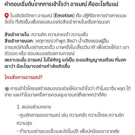
คำตอบเริ่มต้นจากการเข้าใจว่า อารมณ์ คืออะไรกันแน่
ในเชิงจิตวิทยา อารมณ์ (
Emotion
) คือ ปฏิกิริยาทางร่างกายและ
จิตใจ ที่เกิดขึ้นเพื่อตอบสนองต่อสิ่งเร้าภายในหรือภายนอก
สิ่งเร้าภายใน
: ความคิด ความทรงจำ ความเชื่อ
สิ่งเร้าภายนอก
: เหตุการณ์ คำพูด สีหน้า น้ำเสียงของผู้อื่น
อารมณ์เกิดขึ้นอย่างรวดเร็ว บางครั้งในเสี้ยววินาที เพื่อช่วยให้เรา เอา
ตัวรอด หรือ ตอบสนองต่อสถานการณ์
เพราะฉะนั้น อารมณ์ ไม่ใช่ศัตรู แต่เป็น ระบบสัญญาณเตือน ที่บอก
เราว่า มีอะไรบางอย่างกำลังเกิดขึ้น
ใครสั่งการอารมณ์?
การเข้าใจโครงสร้างสมองจะช่วยให้เราเข้าใจว่า ทำไมเราจึง หลุด ได้
ง่าย และทำไมบางครั้งการควบคุมอารมณ์ถึงยากกว่าที่คิด
1. สมองส่วนกลาง
- ศูนย์กลางของอารมณ์ เช่น ความกลัว ความโกรธ ความรัก
ความสุข
- ทำงานอย่างรวดเร็วและอัตโนมัติ เพื่อปกป้องเราจากภัย